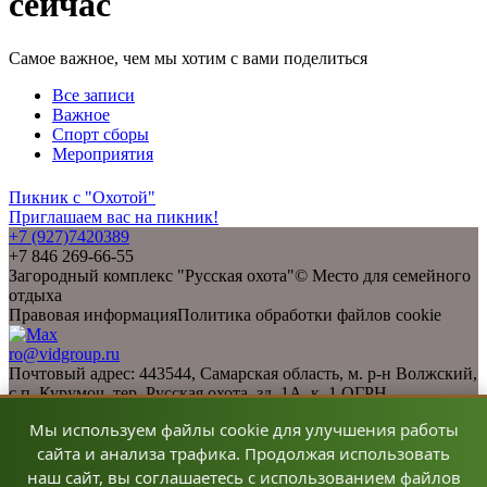
сейчас
Самое важное, чем мы хотим с вами поделиться
Все записи
Важное
Спорт сборы
Мероприятия
Пикник с "Охотой"
Приглашаем вас на пикник!
+7 (927)7420389
+7 846 269-66-55
Загородный комплекс "Русская охота"© Место для семейного
отдыха
Правовая информация
Политика обработки файлов cookie
ro@vidgroup.ru
Почтовый адрес: 443544, Самарская область, м. р-н Волжский,
с.п. Курумоч, тер. Русская охота, зд. 1А, к. 1 ОГРН —
1056367018872 ИНН — 6367047364 КПП — 636701001
Мы используем файлы cookie для улучшения работы
расчетный счет 40702810629180011482 Филиал
«Нижегородский» АО «Альфа-Банк»БИК 042202824к/сч
сайта и анализа трафика. Продолжая использовать
30101810200000000824 Номер телефона 8-(846) 269-66-55
наш сайт, вы соглашаетесь с использованием файлов